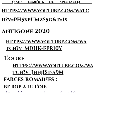
(sans lumiéres du spectacle)
https://www.youtube.com/watc
h?v=PH5xpUMzS5g&t=1s
antigone 2020
https://www.youtube.com/wa
tch?v=MDHK-FPR10Y
L’ogre
https://www.youtube.com/wa
tch?v=JhhjISt-a9M
farces romaines :
be bop a lu l'oie
https://www.youtube.com/watch?
v=3FFE9NpWp4E
bonjour madame vespasienne
https://www.youtube.com/watch?