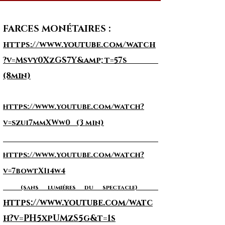
FARCES MONÉTAIRES :
https://www.youtube.com/watch
?v=Msvy0XzGS7Y&amp;t=57s
(8min)
https://www.youtube.com/watch?
v=szui7mmXWw0 (3 min)
https://www.youtube.com/watch?
v=7bowtX1i4w4
(sans lumiéres du spectacle)
https://www.youtube.com/watc
h?v=PH5xpUMzS5g&t=1s