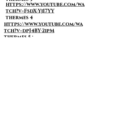
https://www.youtube.com/wa
tch?v=FsdX-YjI7YY
thermes 4
https://www.youtube.com/wa
tch?v=dpJ4BY-2ipM
thermes 5 :
https://www.youtube.com
/
watch?v=2e5hvUZFIJw
thermes 6 et fin
https://www.youtube.com/wat
ch?v=ogOL-MtRf2o
a l'entour de chet
https://www.youtube.com/wa
tch?v=vxuSvugak-E
aldonza
https://www.youtube.com/watch